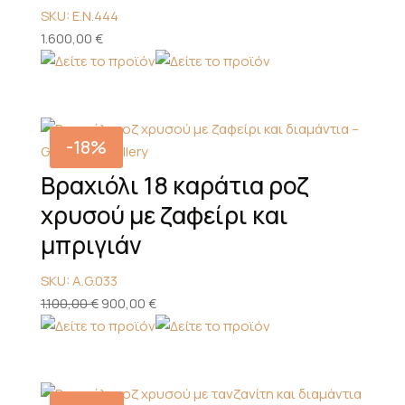
SKU: E.N.444
1.600,00
€
-18%
Βραχιόλι 18 καράτια ροζ
χρυσού με ζαφείρι και
μπριγιάν
SKU: A.G.033
Original
Η
1.100,00
€
900,00
€
price
τρέχουσα
was:
τιμή
1.100,00 €.
είναι:
900,00 €.