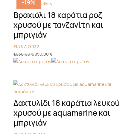
-19%
Βραχιόλι 18 καράτια ροζ
χρυσού με τανζανίτη και
μπριγιάν
SKU: A.G.032
Original
Η
1.050,00
€
850,00
€
price
τρέχουσα
was:
τιμή
1.050,00 €.
είναι:
850,00 €.
Δαχτυλίδι 18 καράτια λευκού
χρυσού με aquamarine και
μπριγιάν