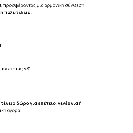
B
, προσφέροντας μια αρμονική σύνθεση
η πολυτέλεια.
t
, ποιότητας VS1
τέλειο δώρο για επέτειο
,
γενέθλια
ή
ική αγορά.