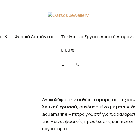
α
Φυσικά Διαμάντια
Τι είναι τα Εργαστηριακά Διαμάντ
0,00
€
τα
Δαχτυλίδια
Ανακαλύψτε την
αιθέρια ομορφιά της aq
λευκού χρυσού
, συνδυασμένο με
μπριγιά
aquamarine – πέτρα γνωστή για τις χαλαρ
της – είναι φυσικής προέλευσης και πιστο
εργαστήριο.