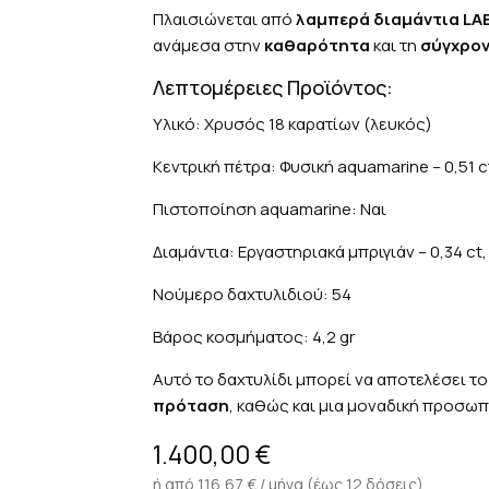
Πλαισιώνεται από
λαμπερά διαμάντια LA
ανάμεσα στην
καθαρότητα
και τη
σύγχρον
Λεπτομέρειες Προϊόντος:
Υλικό: Χρυσός 18 καρατίων (λευκός)
Κεντρική πέτρα: Φυσική aquamarine – 0,51 c
Πιστοποίηση aquamarine: Ναι
Διαμάντια: Εργαστηριακά μπριγιάν – 0,34 ct
Νούμερο δαχτυλιδιού: 54
Βάρος κοσμήματος: 4,2 gr
Αυτό το δαχτυλίδι μπορεί να αποτελέσει το
πρόταση
, καθώς και μια μοναδική προσωπ
1.400,00
€
ή από 116,67 € / μήνα (έως 12 δόσεις)