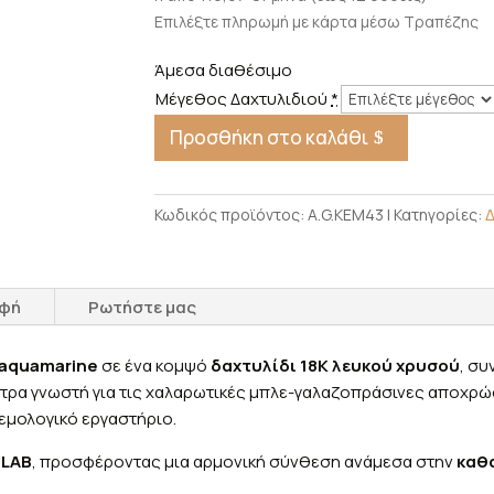
Επιλέξτε πληρωμή με κάρτα μέσω Τραπέζης
Άμεσα διαθέσιμο
Μέγεθος Δαχτυλιδιού
*
Προσθήκη στο καλάθι
Κωδικός προϊόντος:
A.G.KEM43
Κατηγορίες:
αφή
Ρωτήστε μας
 aquamarine
σε ένα κομψό
δαχτυλίδι 18K λευκού χρυσού
, σ
τρα γνωστή για τις χαλαρωτικές μπλε-γαλαζοπράσινες αποχρώσ
γεμολογικό εργαστήριο.
 LAB
, προσφέροντας μια αρμονική σύνθεση ανάμεσα στην
καθ