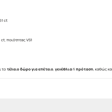
51 ct
 ct, ποιότητας VS1
ι το
τέλειο δώρο για επέτειο
,
γενέθλια
ή
πρόταση
, καθώς κ