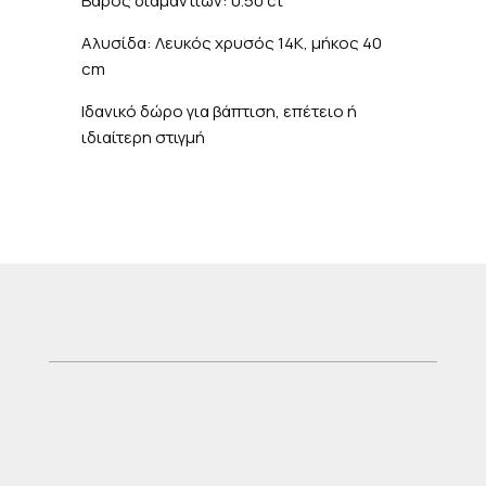
Βάρος διαμαντιών: 0.50 ct
Αλυσίδα: Λευκός χρυσός 14K, μήκος 40
cm
Ιδανικό δώρο για βάπτιση, επέτειο ή
ιδιαίτερη στιγμή
Μητροπόλεως 40, Θεσσαλονίκη 546