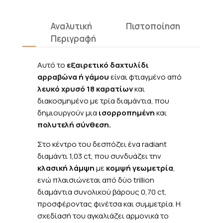
γραφή
Αναλυτική
Πιστοποίηση
Ρω
Περιγραφή
μα
Αυτό το
εξαιρετικό δαχτυλίδι
αρραβώνα ή γάμου
είναι φτιαγμένο από
λευκό χρυσό 18 καρατίων
και
διακοσμημένο με τρία διαμάντια, που
δημιουργούν μια
ισορροπημένη
και
πολυτελή σύνθεση.
Στο κέντρο του δεσπόζει ένα radiant
διαμάντι 1,03 ct, που συνδυάζει την
κλασική λάμψη
με
κομψή γεωμετρία
,
ενώ πλαισιώνεται από δύο trillion
διαμάντια συνολικού βάρους 0,70 ct,
προσφέροντας φινέτσα και συμμετρία. Η
σχεδίασή του αγκαλιάζει αρμονικά το