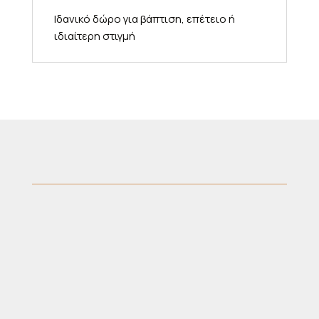
Ιδανικό δώρο για βάπτιση, επέτειο ή
ιδιαίτερη στιγμή
40 Mitropoleos Street, Thessaloniki 546
23
+30 2310 272 444