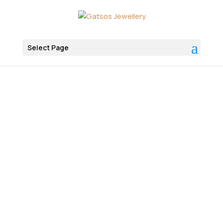
Select Page
Αρχική
Jewelry
Pendants